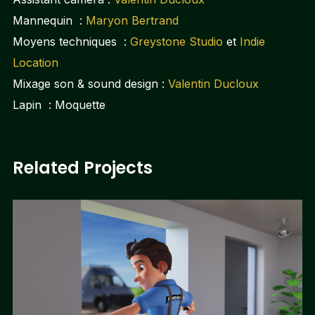
Mannequin :
Maryon Bertrand
Moyens techniques :
Greystone Studio
et
Indie
Location
Mixage son & sound design :
Valentin Ducloux
Lapin : Moquette
Related Projects