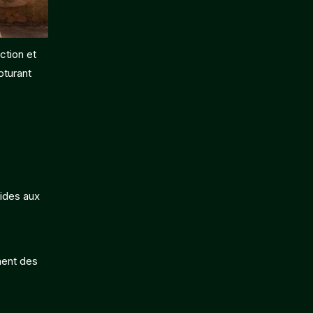
ction et
pturant
uides aux
nnent des