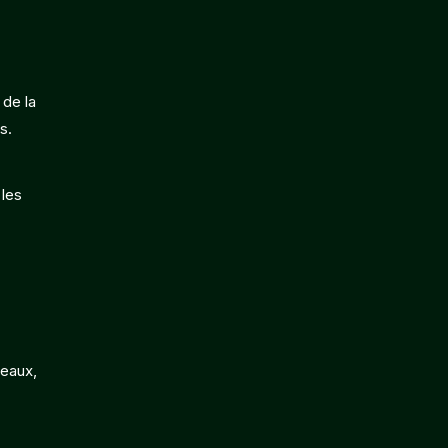
 de la
s.
 les
deaux,