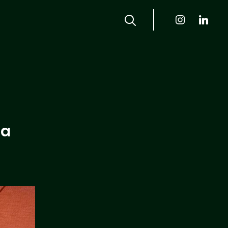
instagram
linkedin
la