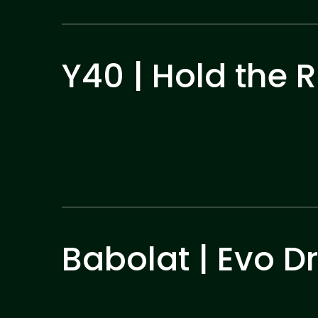
Y40 | Hold the 
Babolat | Evo D