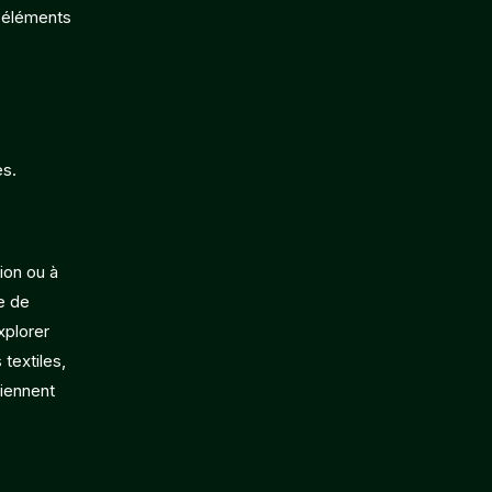
s éléments
es.
ion ou à
e de
xplorer
textiles,
viennent