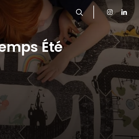
instagram
linkedin
temps Été