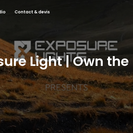
dio
Contact & devis
ure Light | Own the