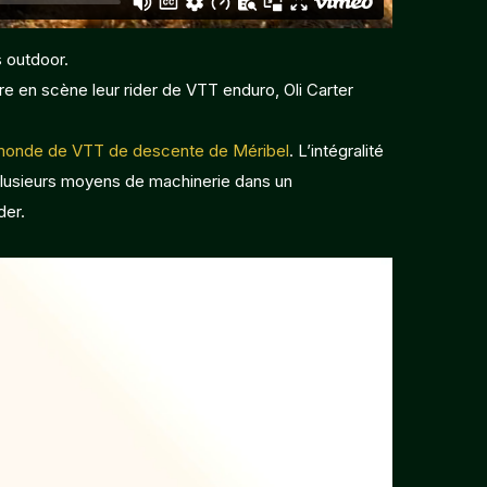
s outdoor.
re en scène leur rider de VTT enduro, Oli Carter
monde de VTT de descente de Méribel
. L’intégralité
r plusieurs moyens de machinerie dans un
der.